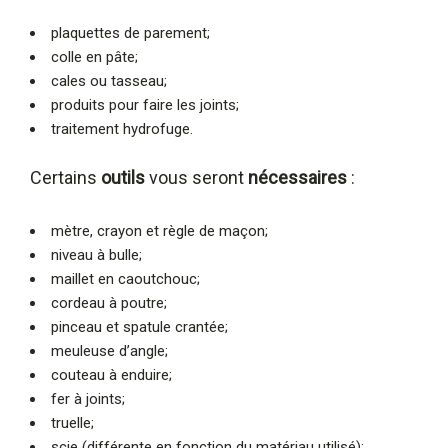
plaquettes de parement;
colle en pâte;
cales ou tasseau;
produits pour faire les joints;
traitement hydrofuge.
Certains
outils
vous seront
nécessaires
:
mètre, crayon et règle de maçon;
niveau à bulle;
maillet en caoutchouc;
cordeau à poutre;
pinceau et spatule crantée;
meuleuse d’angle;
couteau à enduire;
fer à joints;
truelle;
scie (différente en fonction du matériau utilisé);